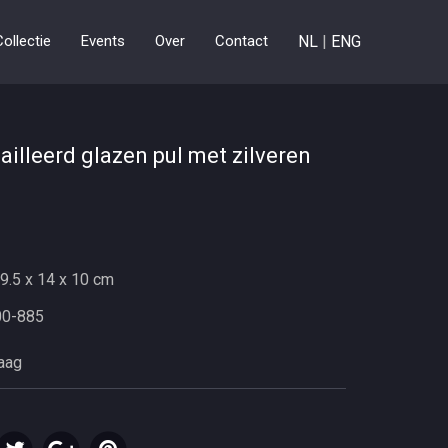
Collectie
Events
Over
Contact
NL
|
ENG
illeerd glazen pul met zilveren
1
9.5 x 14 x 10 cm
00-885
raag