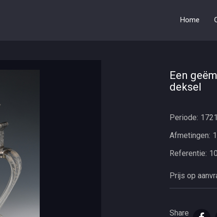
Home
Een geëma
deksel
Periode:
172
Afmetingen:
1
Referentie:
1
Prijs op aanv
Share