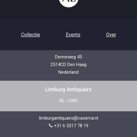
Collectie
Events
Over
Denneweg 45
2514CD Den Haag
Contact
Privacybeleid
Nederland
NL
/
ENG
limburgantiquairs@casema.nl
+31 6 5317 78 19