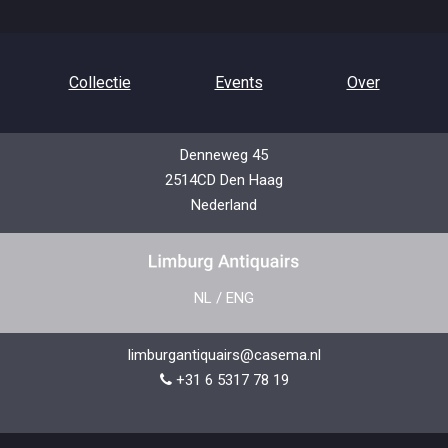
Collectie
Events
Over
Denneweg 45
2514CD Den Haag
Contact
Privacybeleid
Nederland
NL
/
ENG
limburgantiquairs@casema.nl
+31 6 5317 78 19