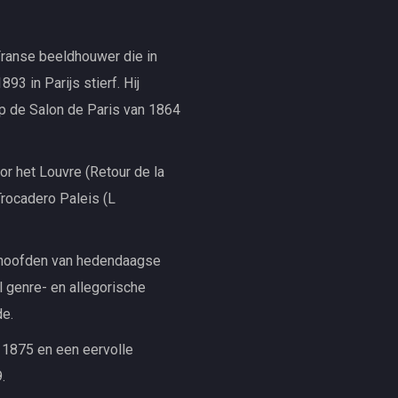
Franse beeldhouwer die in
3 in Parijs stierf. Hij
p de Salon de Paris van 1864
or het Louvre (Retour de la
 Trocadero Paleis (L
en hoofden van hedendaagse
 genre- en allegorische
de.
 1875 en een eervolle
.