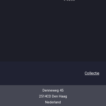
Collectie
Denneweg 45
2514CD Den Haag
Nederland