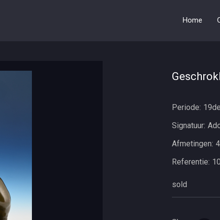
Home
Geschrok
Periode:
19d
Signatuur:
Ado
Afmetingen:
4
Referentie:
1
sold