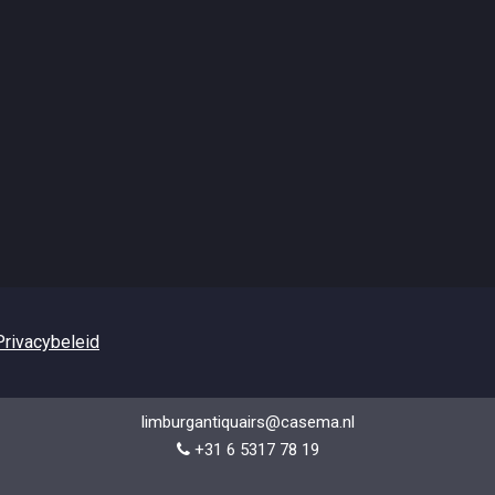
Privacybeleid
limburgantiquairs@casema.nl
+31 6 5317 78 19