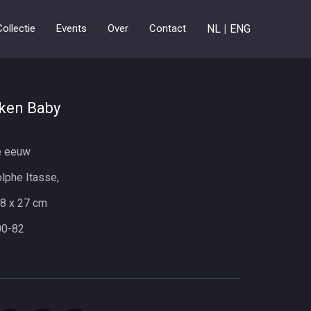
Collectie
Events
Over
Contact
NL
|
ENG
ken Baby
e eeuw
lphe Itasse,
8 x 27 cm
00-82